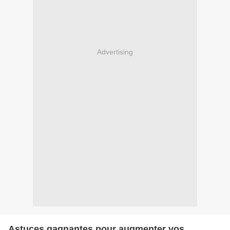
Advertising
Astuces gagnantes pour augmenter vos