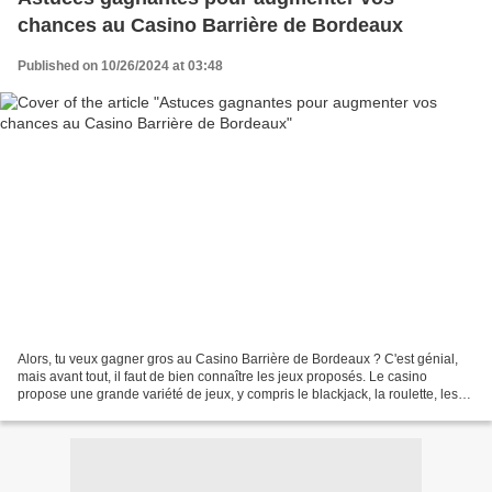
chances au Casino Barrière de Bordeaux
Published on 10/26/2024 at 03:48
Alors, tu veux gagner gros au Casino Barrière de Bordeaux ? C'est génial,
mais avant tout, il faut de bien connaître les jeux proposés. Le casino
propose une grande variété de jeux, y compris le blackjack, la roulette, les
machines à sous, etc. Chaque...